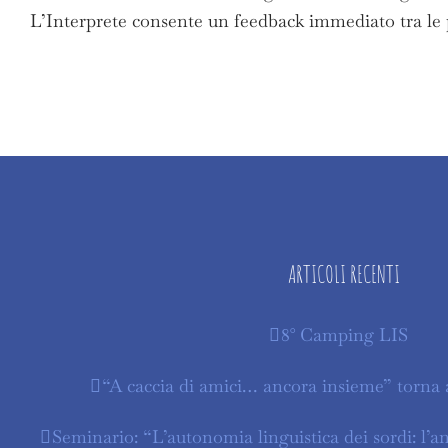
L’Interprete consente un feedback immediato tra le
ARTICOLI RECENTI
8° Camping LIS
“A caccia di amici… ancora insieme” torna 
Seminario: “L’autonomia linguistica dei sordi: l’a