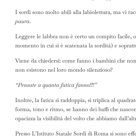
I sordi sono molto abili alla labiolettura, ma vi 
paura
.
Leggere le labbra non è certo un compito facile, oc
momento in cui si è scatenata la sordità) e soprat
Viene da chiedersi: come fanno i bambini che non 
non esistono nel loro mondo silenzioso?
“Pensate a quanta fatica fanno!!!”
Inoltre, la fatica si raddoppia, si triplica al quad
forma, tono e ritmo, se hanno dei baffi che nascon
opacizza la visibilità del volto che abbiamo dall’a
Presso L’Istituto Statale Sordi di Roma si sono effet