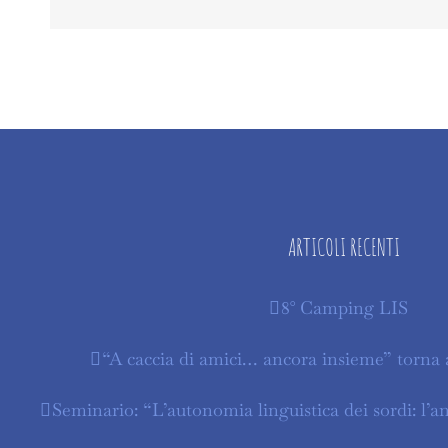
ARTICOLI RECENTI
8° Camping LIS
“A caccia di amici… ancora insieme” torna 
Seminario: “L’autonomia linguistica dei sordi: l’a