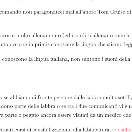
raccomando non paragonateci mai all’attore Tom Cruise di 
corre molto allenamento (ed i sordi si allenano tutte le 
tutto occorre in primis conoscere la lingua che stiamo le
conoscono la lingua italiana, non sentono i suoni della n
rato se abbiamo di fronte persone dalle labbra molto sottil
dono parte delle labbra o se tra i due comunicanti vi è u
ltra parte o peggio ancora essere visitati da un medico ch
tuati corsi di sensibilizzazione alla labiolettura,
consultat