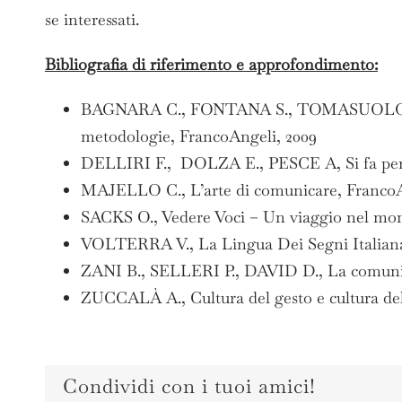
se interessati.
Bibliografia di riferimento e approfondimento:
BAGNARA C., FONTANA S., TOMASUOLO E., ZU
metodologie, FrancoAngeli, 2009
DELLIRI F., DOLZA E., PESCE A, Si fa per 
MAJELLO C., L’arte di comunicare, FrancoA
SACKS O., Vedere Voci – Un viaggio nel mond
VOLTERRA V., La Lingua Dei Segni Italiana 
ZANI B., SELLERI P., DAVID D., La comuni
ZUCCALÀ A., Cultura del gesto e cultura del
Condividi con i tuoi amici!