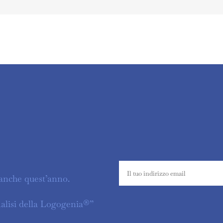
anche quest’anno.
nalisi della Logogenia®”