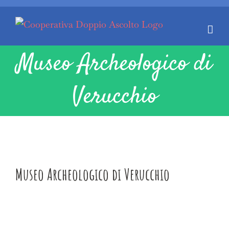
Salta
al
contenuto
Museo Archeologico di
Verucchio
Museo Archeologico di Verucchio